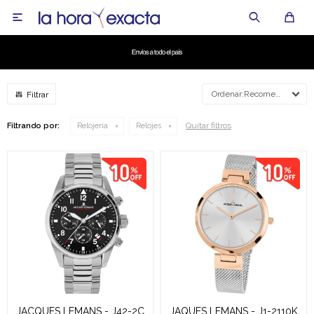

Recomendados
Quitar filtros
Filtrando por:
Relojería
Relojes
JACQUES LEMANS - J42-2C
JAQUES LEMANS - J1-2110K