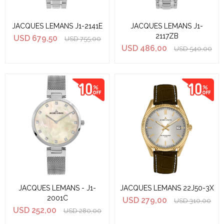
JACQUES LEMANS J1-2141E
JACQUES LEMANS J1-
2117ZB
USD
679,50
USD
755,00
USD
486,00
USD
540,00
JACQUES LEMANS - J1-
JACQUES LEMANS 22J50-3X
2001C
USD
279,00
USD
310,00
USD
252,00
USD
280,00