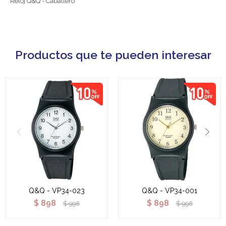
Reloj Q&Q - Caballero
Productos que te pueden interesar
Q&Q - VP34-023
Q&Q - VP34-001
$
898
$
898
$
998
$
998