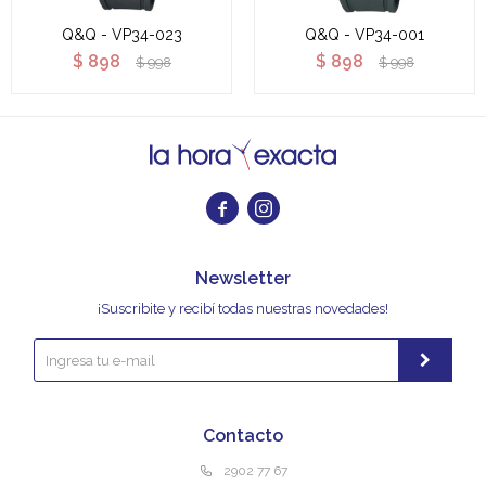
Q&Q - VP34-023
Q&Q - VP34-001
$
898
$
898
$
998
$
998


Newsletter
¡Suscribite y recibí todas nuestras novedades!
Contacto
2902 77 67