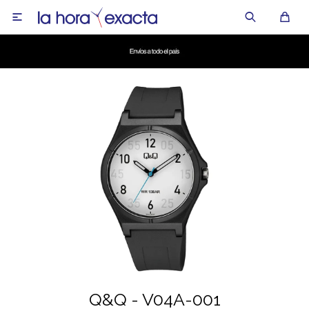

Q&Q - V04A-001