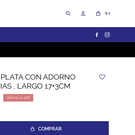
$
0


 PLATA CON ADORNO
AS , LARGO 17+3CM
20
COMPRAR