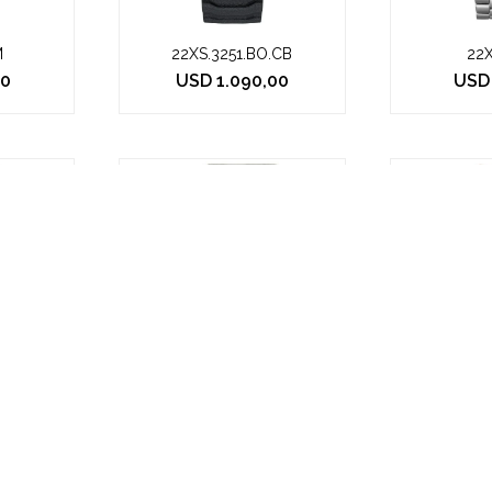
M
22XS.3251.BO.CB
22X
00
USD
1.090,00
USD
005
Casio Baby G - BGD565S-7D
Q&Q -
$
8.991
$
1.3
.495
$
9.990