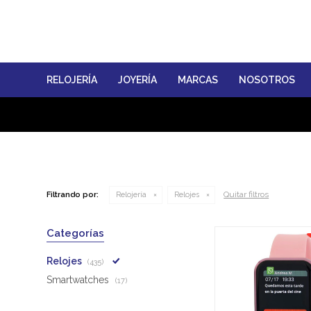
RELOJERÍA
JOYERÍA
MARCAS
NOSOTROS
Quitar filtros
Filtrando por:
Relojería
Relojes
Categorías
Relojes
(435)
Smartwatches
(17)