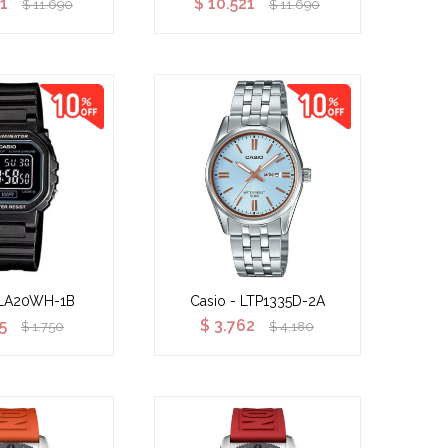
21
$
10.521
$
11.690
$
11.690
 LA20WH-1B
Casio - LTP1335D-2A
5
$
3.762
$
1.750
$
4.180