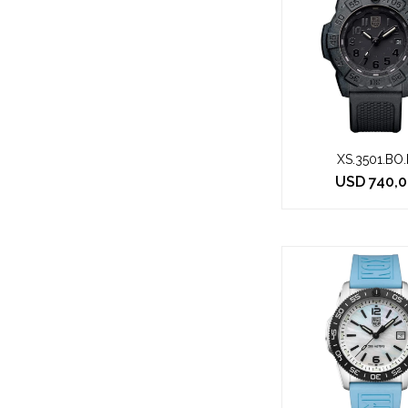
XS.3501.BO.
USD
740,0