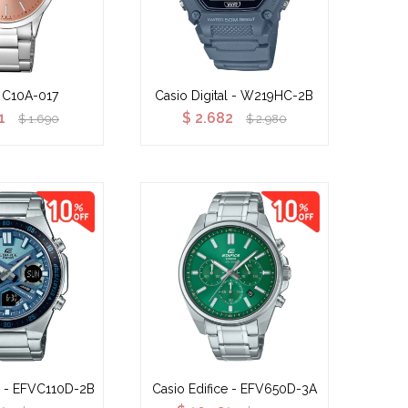
 C10A-017
Casio Digital - W219HC-2B
1
$
2.682
$
1.690
$
2.980
e - EFVC110D-2B
Casio Edifice - EFV650D-3A