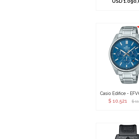
USD
1.090,
Casio Edifice - EF
$
10.521
$
1