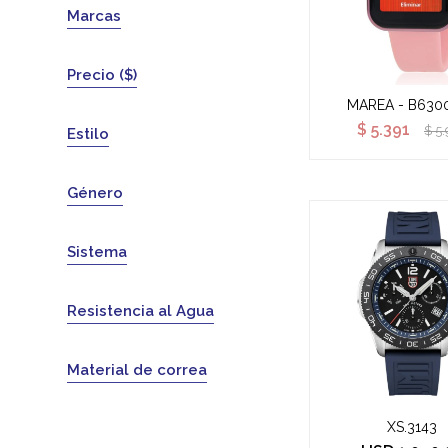
Marcas
Precio
($)
MAREA - B630
$
5.391
$
5.
Estilo
Género
Sistema
Resistencia al Agua
Material de correa
XS.3143