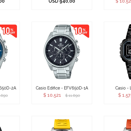
00
USD
940,00
$
10.5
V650D-2A
Casio Edifice - EFV650D-1A
Casio -
$
10.521
$
1.57
1.690
$
11.690