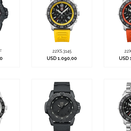
F
22XS.3145
22X
0
USD
1.090,00
USD