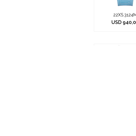
22XS.3124
USD
940,
Q&Q - V36A-
$
1.346
$
1