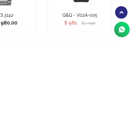
S.3142
Q&Q - V02A-005
980,00
$
981
$
1.090
 V36A-004
Casio Baby G - BGD565-7D
46
$
7.551
$
1.495
$
8.390