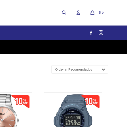
$
0


Recomendados