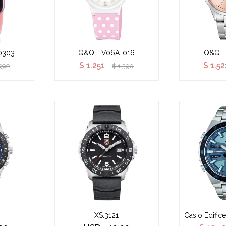
0303
Q&Q - V06A-016
Q&Q -
$
1.251
$
1.52
990
$
1.390
XS.3121
Casio Edific