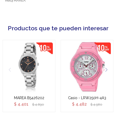
Reloj MAREA
Productos que te pueden interesar
MAREA B5426202
Casio - LRW250H-4A3
$
4.401
$
4.482
$
4.890
$
4.980