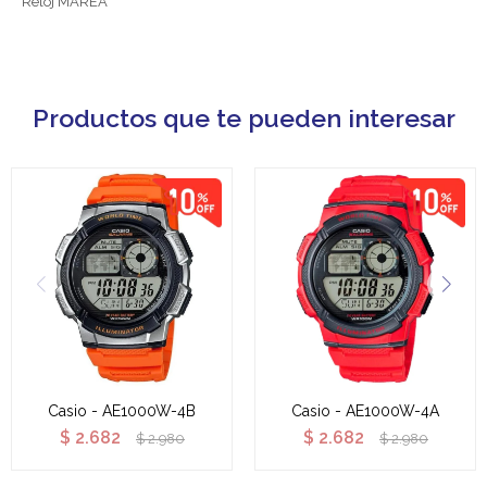
Reloj MAREA
Productos que te pueden interesar
Casio - AE1000W-4B
Casio - AE1000W-4A
$
2.682
$
2.682
$
2.980
$
2.980