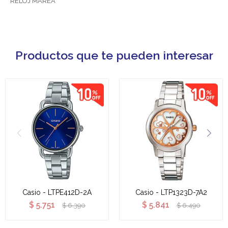
RELOJ MAREA
Productos que te pueden interesar
Casio - LTPE412D-2A
Casio - LTP1323D-7A2
$
5.751
$
5.841
$
6.390
$
6.490