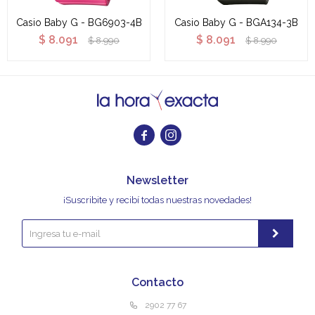
Casio Baby G - BG6903-4B
Casio Baby G - BGA134-3B
$
8.091
$
8.091
$
8.990
$
8.990


Newsletter
¡Suscribite y recibí todas nuestras novedades!
Contacto
2902 77 67