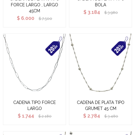
FORCE LARGO , LARGO
BOLA
45CM
$
3.184
$
3.980
$
6.000
$
7.500
CADENA TIPO FORCE
CADENA DE PLATA TIPO
LARGO
GRUMET 45 CM
$
1.744
$
2.784
$
2.180
$
3.480