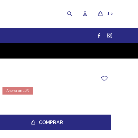
$
0


10
COMPRAR