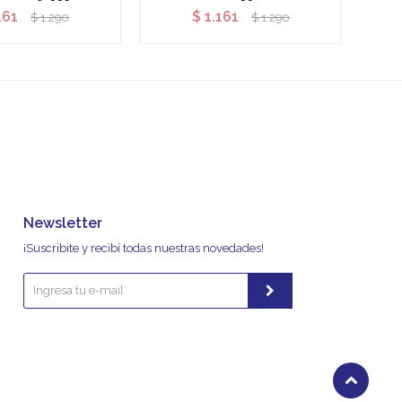
161
$
1.161
$
1.290
$
1.290
Newsletter
¡Suscribite y recibí todas nuestras novedades!