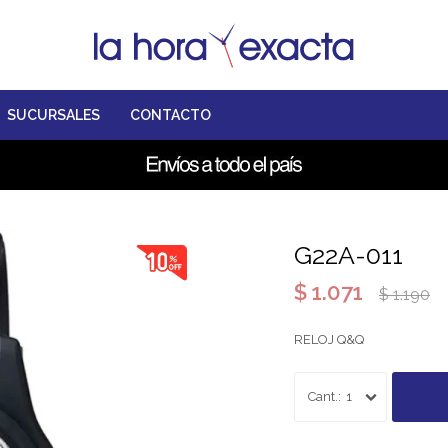
SUCURSALES
CONTACTO
G22A-011
$
1.071
$
1.190
RELOJ Q&Q
1