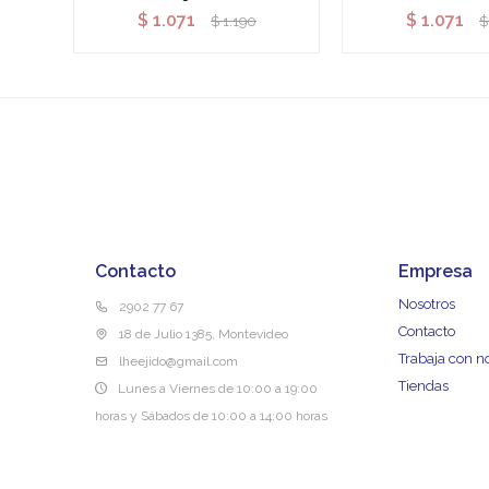
$
1.071
$
1.071
$
1.190
$
Contacto
Empresa
Nosotros
2902 77 67
Contacto
18 de Julio 1385, Montevideo
Trabaja con n
lheejido@gmail.com
Tiendas
Lunes a Viernes de 10:00 a 19:00
horas y Sábados de 10:00 a 14:00 horas