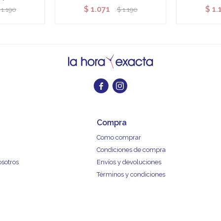
$
1.071
$
1.
1.190
$
1.190


Compra
Como comprar
Condiciones de compra
osotros
Envíos y devoluciones
Términos y condiciones