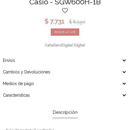
Casio - SGW600H-1B
$
7.731
$
8.590
10
CaballeroDigital Digital
Envíos
Cambios y Devoluciones
Medios de pago
Características
Descripción