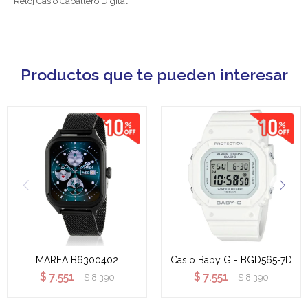
Reloj Casio Caballero Digital
Productos que te pueden interesar
MAREA B6300402
Casio Baby G - BGD565-7D
$
7.551
$
7.551
$
8.390
$
8.390