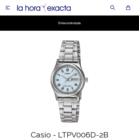

Casio - LTPV006D-2B