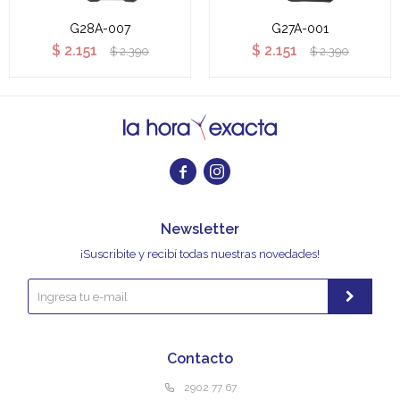
G28A-007
G27A-001
$
2.151
$
2.151
$
2.390
$
2.390


Newsletter
¡Suscribite y recibí todas nuestras novedades!
Contacto
2902 77 67