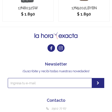
17N8032SW
17N9202LBYBN
$
1.890
$
1.890


Newsletter
¡Suscribite y recibí todas nuestras novedades!
Contacto
2902 77 67