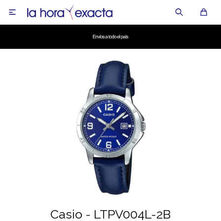

Casio - LTPV004L-2B