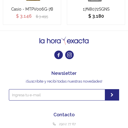
Casio - MTPV006G-7B
17N8072SGNS
$
3.146
$
3.180
$
3.495


Newsletter
¡Suscribite y recibí todas nuestras novedades!
Contacto
2902 77 67