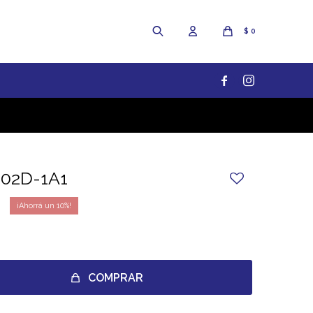
$
0


302D-1A1
10
COMPRAR