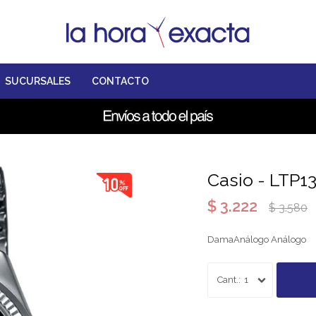
SUCURSALES
CONTACTO
Casio - LTP1
$
3.222
$
3.580
DamaAnálogo Análogo
1