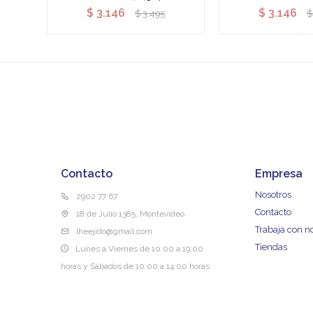
$
3.146
$
3.146
$
3.495
$
Contacto
Empresa
Nosotros
2902 77 67
Contacto
18 de Julio 1385, Montevideo
Trabaja con n
lheejido@gmail.com
Tiendas
Lunes a Viernes de 10:00 a 19:00
horas y Sábados de 10:00 a 14:00 horas