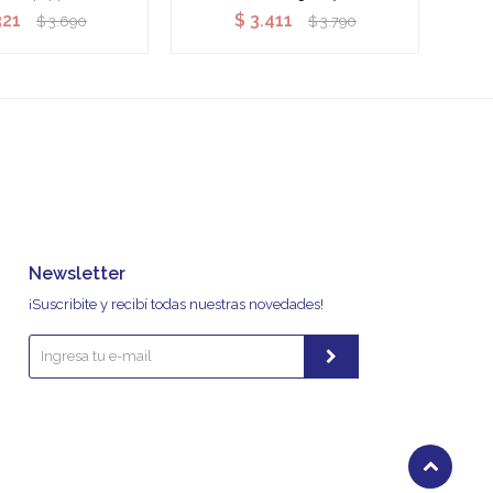
321
$
3.411
$
3.690
$
3.790
Newsletter
¡Suscribite y recibí todas nuestras novedades!