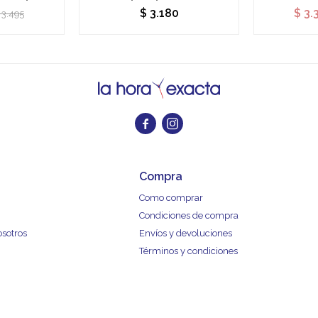
$
3.180
$
3.
3.495


Compra
Como comprar
Condiciones de compra
osotros
Envíos y devoluciones
Términos y condiciones