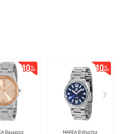
A B4144102
MAREA B3610702