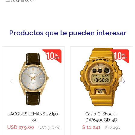
Casio G-Shock -
Productos que te pueden interesar
JACQUES LEMANS 22J50-
Casio G-Shock -
3X
DW6900GD-9D
USD
279,00
$
11.241
USD
310,00
$
12.490