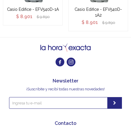
Casio Edifice - EFV540D-1A
Casio Edifice - EFV540D-
1A2
$
8.901
$
9.890
$
8.901
$
9.890


Newsletter
¡Suscribite y recibí todas nuestras novedades!
Contacto