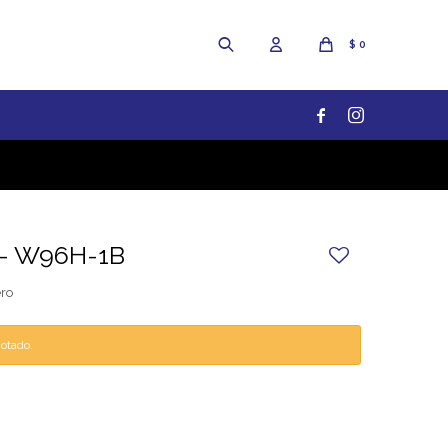
$
0


l - W96H-1B
ero
gotado.