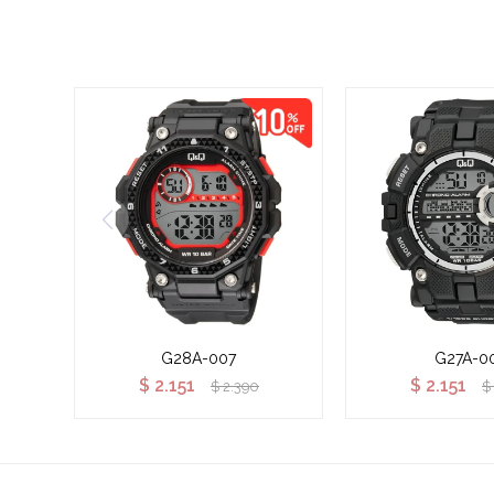
G28A-007
G27A-0
$
2.151
$
2.151
$
2.390
$