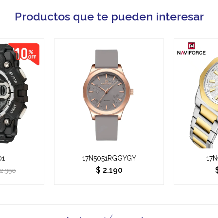
Productos que te pueden interesar
01
17N5051RGGYGY
17
$
2.190
2.390