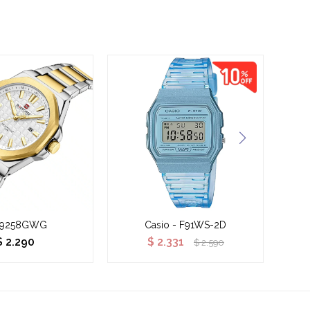
N9258GWG
Casio - F91WS-2D
$
2.290
$
2.331
$
2.590