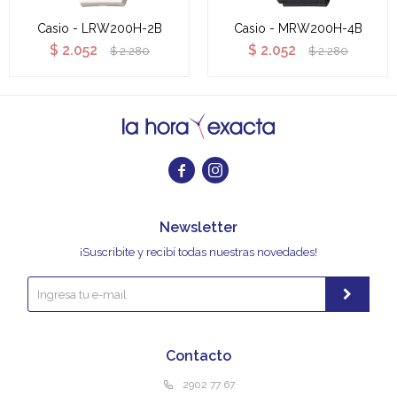
Casio - LRW200H-2B
Casio - MRW200H-4B
$
2.052
$
2.052
$
2.280
$
2.280


Newsletter
¡Suscribite y recibí todas nuestras novedades!
Contacto
2902 77 67