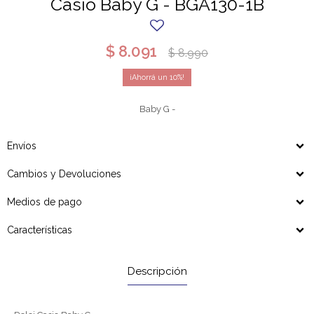
Casio Baby G - BGA130-1B
$
8.091
$
8.990
10
Baby G -
Envíos
Cambios y Devoluciones
Medios de pago
Características
Descripción