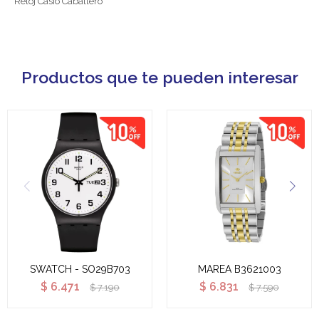
Reloj Casio Caballero
Productos que te pueden interesar
SWATCH - SO29B703
MAREA B3621003
$
6.471
$
6.831
$
7.190
$
7.590