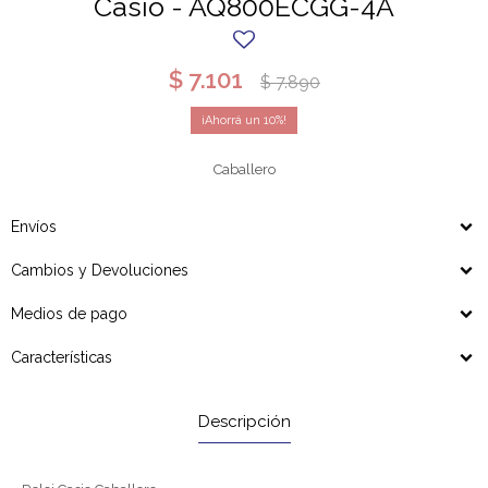
Casio - AQ800ECGG-4A
$
7.101
$
7.890
10
Caballero
Envíos
Cambios y Devoluciones
Medios de pago
Características
Descripción