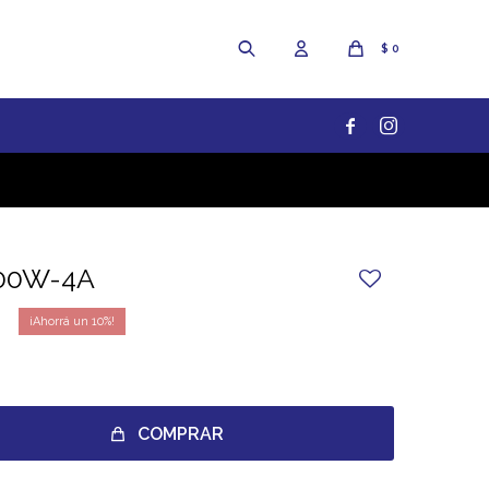
$
0


000W-4A
10
COMPRAR