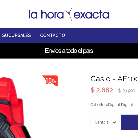
SUCURSALES
CONTACTO
Casio - AE1
$
2.682
$
2.980
CaballeroDigital Digital
1