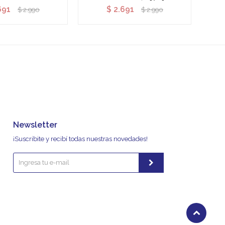
691
$
2.691
$
2.990
$
2.990
Newsletter
¡Suscribite y recibí todas nuestras novedades!