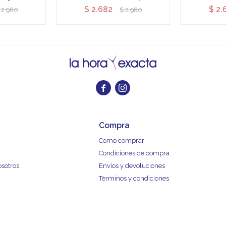
$
2.682
$
2.
2.980
$
2.980


Compra
Como comprar
Condiciones de compra
osotros
Envíos y devoluciones
Términos y condiciones