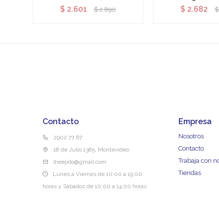
$
2.601
$
2.682
$
2.890
$
Contacto
Empresa
Nosotros
2902 77 67
Contacto
18 de Julio 1385, Montevideo
Trabaja con n
lheejido@gmail.com
Tiendas
Lunes a Viernes de 10:00 a 19:00
horas y Sábados de 10:00 a 14:00 horas