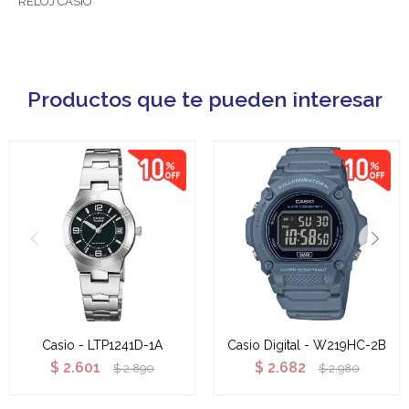
RELOJ CASIO
Productos que te pueden interesar
Casio - LTP1241D-1A
Casio Digital - W219HC-2B
$
2.601
$
2.682
$
2.890
$
2.980