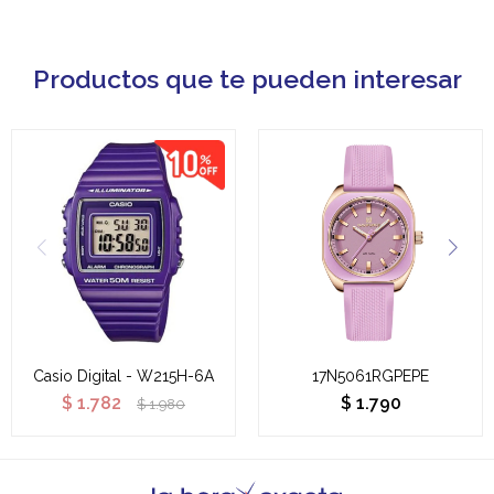
Productos que te pueden interesar
Casio Digital - W215H-6A
17N5061RGPEPE
$
1.782
$
1.790
$
1.980