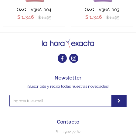
Q&Q - V36A-004
Q&Q - V36A-003
$
1.346
$
1.346
$
1.495
$
1.495


Newsletter
¡Suscribite y recibí todas nuestras novedades!
Contacto
2902 77 67