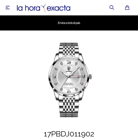

17PBDJ011902