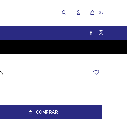
$
0


N
COMPRAR