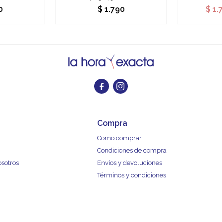
0
$
1.790
$
1.


Compra
Como comprar
Condiciones de compra
osotros
Envíos y devoluciones
Términos y condiciones