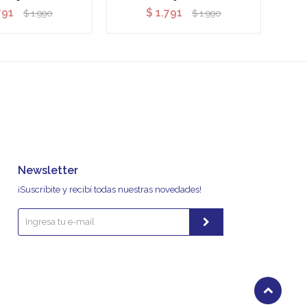
791
$
1.791
$
1.990
$
1.990
Newsletter
¡Suscribite y recibí todas nuestras novedades!