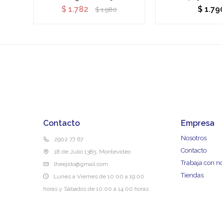
$
1.782
$
1.79
$
1.980
Contacto
Empresa
Nosotros
2902 77 67
Contacto
18 de Julio 1385, Montevideo
Trabaja con n
lheejido@gmail.com
Tiendas
Lunes a Viernes de 10:00 a 19:00
horas y Sábados de 10:00 a 14:00 horas