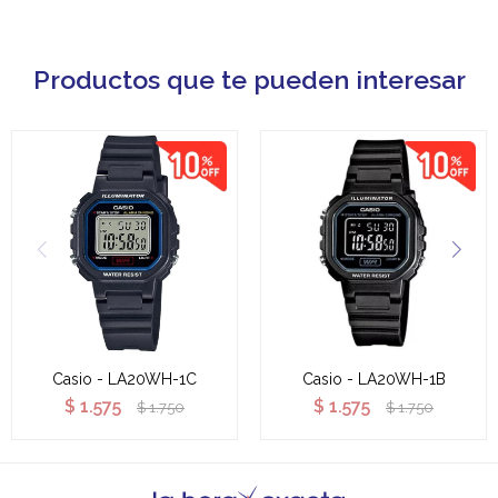
Productos que te pueden interesar
Casio - LA20WH-1C
Casio - LA20WH-1B
$
1.575
$
1.575
$
1.750
$
1.750