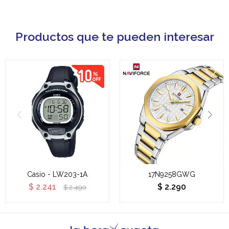
Productos que te pueden interesar
Casio - LW203-1A
17N9258GWG
$
2.241
$
2.290
$
2.490