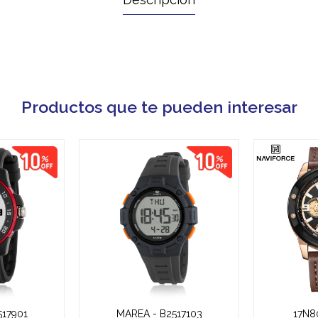
H
Productos que te pueden interesar
517901
MAREA - B2517103
17N