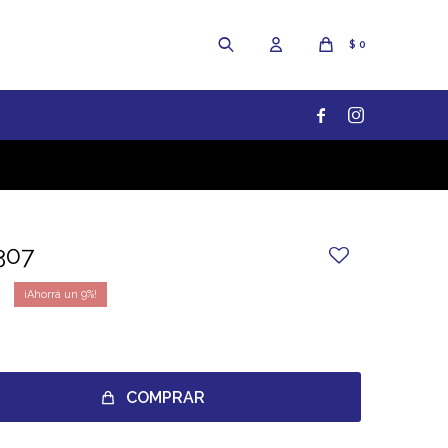
$
0


307
9
COMPRAR