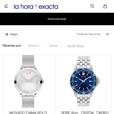

Recomendados
Quitar filtros
Filtrando por:
Relojería
Relojes
MOVADO DAMA BOLD ,
SERIE 800 , CRSITAL ZAFIRO