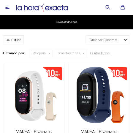

Recomendados
Quitar filtros
Filtrando por:
Relojería
Smartwatches
MAREA - B5701403
MAREA - B5701402