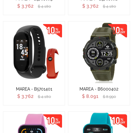
$
3.762
$
3.762
$
4.180
$
4.180
MAREA - B5701401
MAREA - B6000402
$
3.762
$
8.091
$
4.180
$
8.990