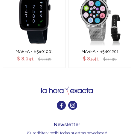
MAREA - B5801001
MAREA - B5801201
$
8.091
$
8.541
$
8.990
$
9.490


Newsletter
¡Suscribite y recibí todas nuestras novedades!