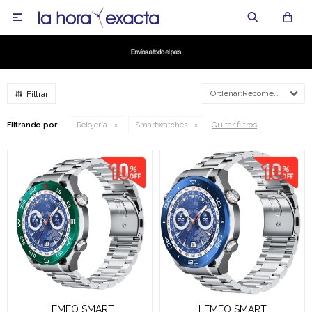

Recomendados
Quitar filtros
Filtrando por:
Relojería
Smartwatches
LEMFO SMART
LEMFO SMART