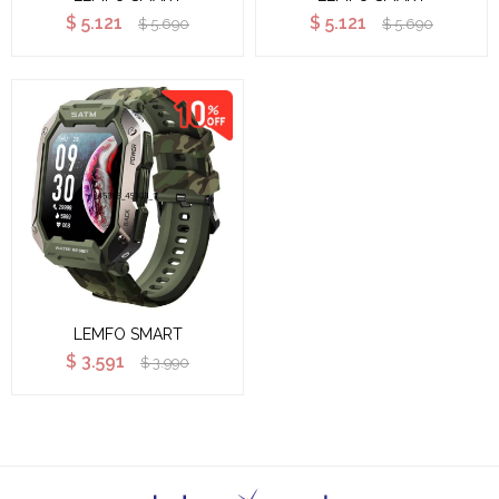
$
5.121
$
5.121
$
5.690
$
5.690
LEMFO SMART
$
3.591
$
3.990