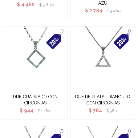
AZU
$
4.480
$
5.600
$
2.784
$
3.480
DIJE CUADRADO CON
DIJE DE PLATA TRIANGULO
CIRCONIAS
CON CIRCONIAS
$
944
$
784
$
1.180
$
980