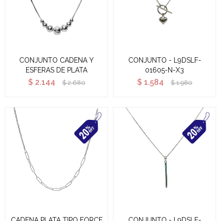
CONJUNTO CADENA Y
CONJUNTO - L9DSLF-
ESFERAS DE PLATA
01605-N-X3
$
2.144
$
1.584
$
2.680
$
1.980
CADENA PLATA TIPO FORCE
CONJUNTO - L9DSLF-