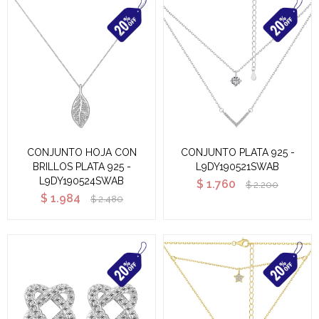
CONJUNTO HOJA CON
CONJUNTO PLATA 925 -
BRILLOS PLATA 925 -
L9DY190521SWAB
L9DY190524SWAB
$
1.760
$
2.200
$
1.984
$
2.480