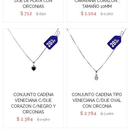
DIJE DE PLATA CON
CARAVANA CORAZON ,
CIRCONIAS
TAMAÑO 10MM
$
712
$
1.104
$
890
$
1.380
CONJUNTO CADENA
CONJUNTO CADENA TIPO
VENECIANA C/DIJE
VENECIANA C/DIJE OVAL
CORAZON C/NEGRO Y
CON CIRCONIA
CIRCONIAS
$
2.784
$
3.480
$
2.384
$
2.980