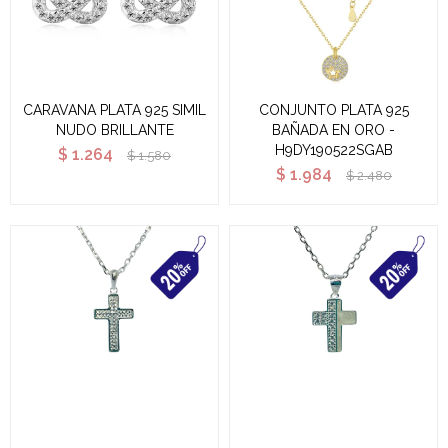
CARAVANA PLATA 925 SIMIL
CONJUNTO PLATA 925
NUDO BRILLANTE
BAÑADA EN ORO -
H9DY190522SGAB
$
1.264
$
1.580
$
1.984
$
2.480