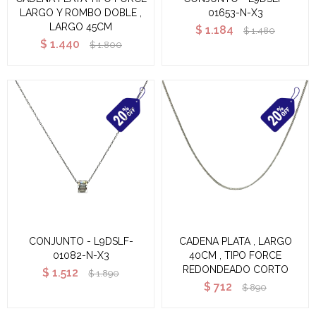
LARGO Y ROMBO DOBLE ,
01653-N-X3
LARGO 45CM
$
1.184
$
1.480
$
1.440
$
1.800
CONJUNTO - L9DSLF-
CADENA PLATA , LARGO
01082-N-X3
40CM , TIPO FORCE
REDONDEADO CORTO
$
1.512
$
1.890
$
712
$
890