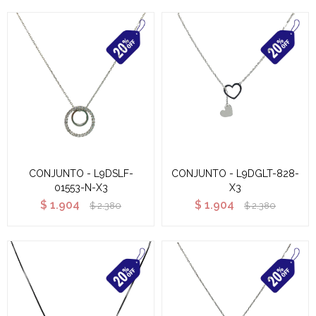
CONJUNTO - L9DSLF-
CONJUNTO - L9DGLT-828-
01553-N-X3
X3
$
1.904
$
1.904
$
2.380
$
2.380