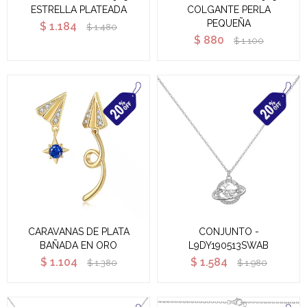
ESTRELLA PLATEADA
COLGANTE PERLA
PEQUEÑA
$
1.184
$
1.480
$
880
$
1.100
CARAVANAS DE PLATA
CONJUNTO -
BAÑADA EN ORO
L9DY190513SWAB
$
1.104
$
1.584
$
1.380
$
1.980