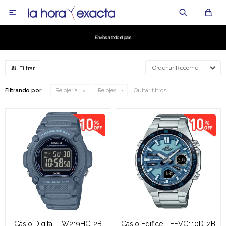

Recomendados
Quitar filtros
Filtrando por:
Relojería
Relojes
Casio Digital - W219HC-2B
Casio Edifice - EFVC110D-2B