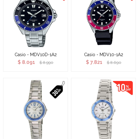
Casio - MDV10D-1A2
Casio - MDV10-1A2
$
8.091
$
7.821
$
8.990
$
8.690