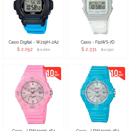
Casio Digital - W219H-2A2
Casio - F91WS-7D
$
2.052
$
2.331
$
2.280
$
2.590