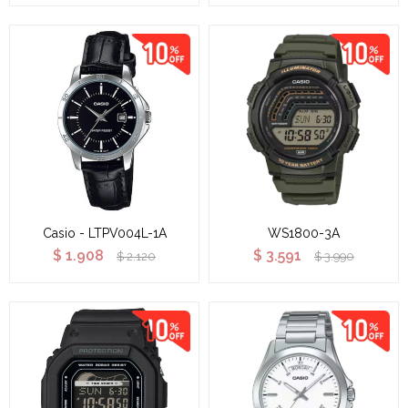
Casio - LTPV004L-1A
WS1800-3A
$
1.908
$
3.591
$
2.120
$
3.990