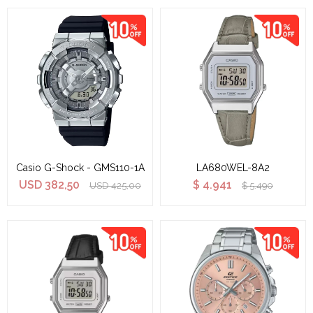
Casio G-Shock - GMS110-1A
LA680WEL-8A2
USD
382,50
$
4.941
USD
425,00
$
5.490