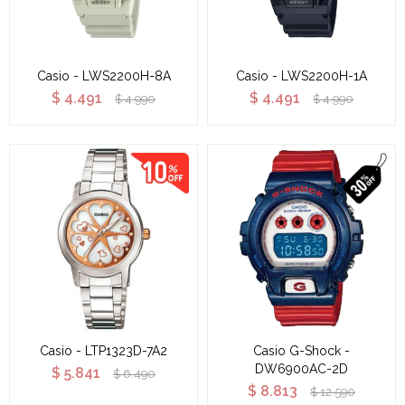
Casio - LWS2200H-8A
Casio - LWS2200H-1A
$
4.491
$
4.491
$
4.990
$
4.990
Casio - LTP1323D-7A2
Casio G-Shock -
DW6900AC-2D
$
5.841
$
6.490
$
8.813
$
12.590