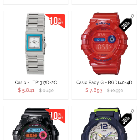
Casio - LTP1317D-2C
Casio Baby G - BGD140-4D
$
5.841
$
7.693
$
6.490
$
10.990