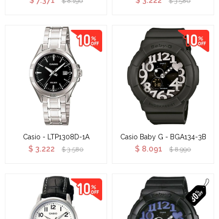
$
7.371
$
3.222
$
8.190
$
3.580
Casio - LTP1308D-1A
Casio Baby G - BGA134-3B
$
3.222
$
8.091
$
3.580
$
8.990