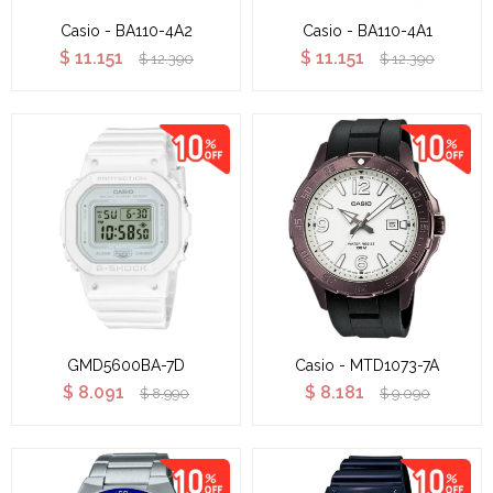
Casio - BA110-4A2
Casio - BA110-4A1
$
11.151
$
11.151
$
12.390
$
12.390
GMD5600BA-7D
Casio - MTD1073-7A
$
8.091
$
8.181
$
8.990
$
9.090