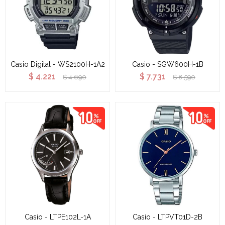
Casio Digital - WS2100H-1A2
Casio - SGW600H-1B
$
4.221
$
7.731
$
4.690
$
8.590
Casio - LTPE102L-1A
Casio - LTPVT01D-2B