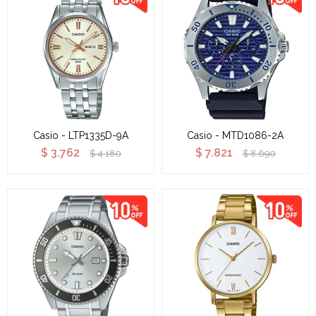
Casio - LTP1335D-9A
Casio - MTD1086-2A
$
3.762
$
7.821
$
4.180
$
8.690