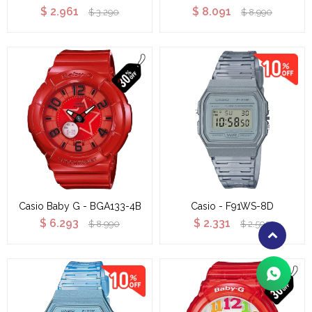
$
2.961
$
8.091
$
3.290
$
8.990
Casio Baby G - BGA133-4B
Casio - F91WS-8D
$
6.293
$
2.331
$
8.990
$
2.590