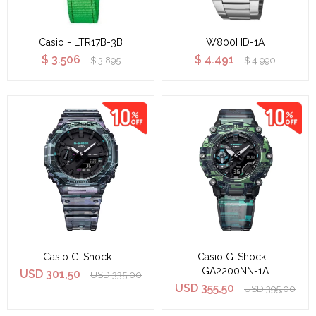
Casio - LTR17B-3B
W800HD-1A
$
3.506
$
4.491
$
3.895
$
4.990
Casio G-Shock -
Casio G-Shock -
GA2200NN-1A
USD
301,50
USD
335,00
USD
355,50
USD
395,00