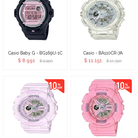
Casio Baby G - BG169U-1C
Casio - BA110CR-7A
$
8.991
$
11.151
$
9.990
$
12.390