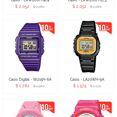
Casio - LRW200H-4E4
Casio - LRW200H-2E3
$
2.052
$
2.052
$
2.280
$
2.280
Casio Digital - W215H-6A
Casio - LA20WH-9A
$
1.782
$
1.575
$
1.980
$
1.750