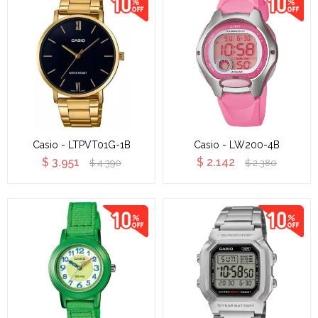
Casio - LTPVT01G-1B
Casio - LW200-4B
$
3.951
$
2.142
$
4.390
$
2.380