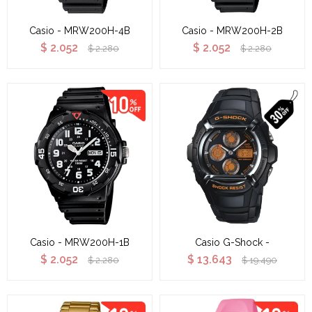
Casio - MRW200H-4B
Casio - MRW200H-2B
$
2.052
$
2.052
$
2.280
$
2.280
Casio - MRW200H-1B
Casio G-Shock -
$
2.052
$
13.643
$
2.280
$
19.490