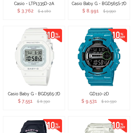
Casio - LTP1335D-2A
Casio Baby G - BGD565S-7D
$
3.762
$
8.991
$
4.180
$
9.990
Casio Baby G - BGD565-7D
GD110-2D
$
7.551
$
9.531
$
8.390
$
10.590