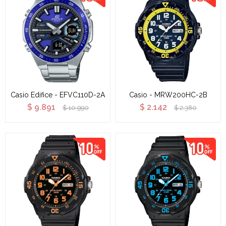
Casio Edifice - EFVC110D-2A
Casio - MRW200HC-2B
$
9.891
$
2.142
$
10.990
$
2.380