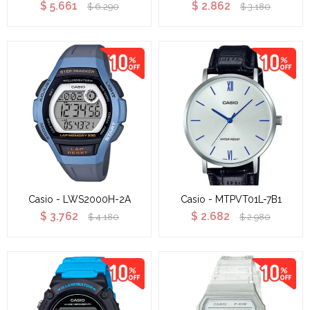
$
5.661
$
2.862
$
6.290
$
3.180
Casio - LWS2000H-2A
Casio - MTPVT01L-7B1
$
3.762
$
2.682
$
4.180
$
2.980