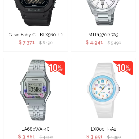
Casio Baby G - BLX560-1D
MTP1370D-7A3
$
7.371
$
4.941
$
8.190
$
5.490
LA680WA-4C
LX800H-7A2
$
3.861
$
3.951
$
4.290
$
4.390