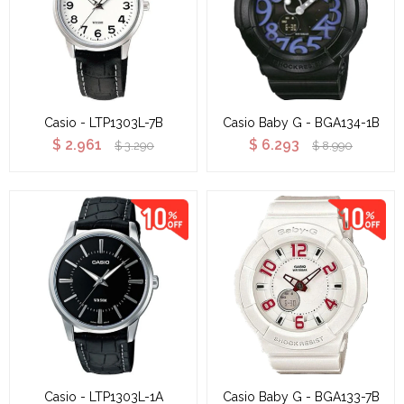
Casio - LTP1303L-7B
Casio Baby G - BGA134-1B
$
2.961
$
6.293
$
3.290
$
8.990
Casio - LTP1303L-1A
Casio Baby G - BGA133-7B