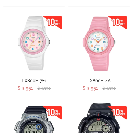
LX800H-7A1
LX800H-4A
$
3.951
$
3.951
$
4.390
$
4.390