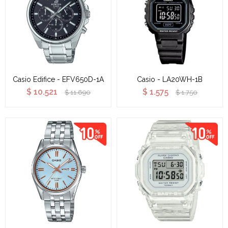
Casio Edifice - EFV650D-1A
Casio - LA20WH-1B
$
10.521
$
1.575
$
11.690
$
1.750