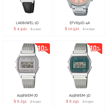
LA680WEL-1D
EFV650D-4A
$
4.941
$
10.521
$
5.490
$
11.690
A158WEM-7D
A158WEM-3D
$
6.291
$
6.291
$
6.990
$
6.990