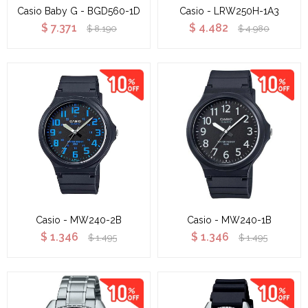
Casio Baby G - BGD560-1D
Casio - LRW250H-1A3
$
7.371
$
4.482
$
8.190
$
4.980
Casio - MW240-2B
Casio - MW240-1B
$
1.346
$
1.346
$
1.495
$
1.495