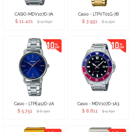
CASIO-MDV107D-7A
Casio - LTPVT01G-7B
$
11.421
$
3.951
$
12.690
$
4.390
Casio - LTPE412D-2A
Casio - MDV107D-1A3
$
5.751
$
8.811
$
6.390
$
9.790