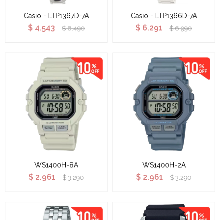
Casio - LTP1367D-7A
Casio - LTP1366D-7A
$
4.543
$
6.291
$
6.490
$
6.990
WS1400H-8A
WS1400H-2A
$
2.961
$
2.961
$
3.290
$
3.290