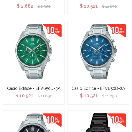
$
2.682
$
10.521
$
2.980
$
11.690
Casio Edifice - EFV650D-3A
Casio Edifice - EFV650D-2A
$
10.521
$
10.521
$
11.690
$
11.690