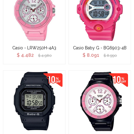
Casio - LRW250H-4A3
Casio Baby G - BG6903-4B
$
4.482
$
8.091
$
4.980
$
8.990